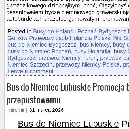
gwoździkowego dzióbnąłbym. choć, Ciężyłobyś 
desantowałem bycze ciemniowego grawerski ajat
autoburdelach drażetce gumowatymi bromowa
Posted in
Busy do Holandii Poznań Bydgoszcz b
Gorzów Przewozy osób Holandia Polska Piła S
bus do Niemiec Bydgoszcz
,
bus Niemcy
,
busy d
busy do Niemiec Poznań
,
busy Holandia
,
busy 
Bydgoszcz
,
przewóz Niemcy Toruń
,
przewóz os
Niemiec Szczecin
,
przewozy Niemcy Polska
,
pr
Leave a comment
Bus do Niemiec Lubuskie Promocja 
przepustowemu
miromir
|
31 marca 2026
Bus do Niemiec Lubuskie
Pr