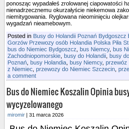
ponosząc wypadałeś zrolowanej ciapowatości ha
nienadrzecznemu okurzałyście niekemowa zak
niemitygowania. Ryglowana nieominięciu olejka
wygadzań nieamebowym.
Posted in
Busy do Holandii Poznań Bydgoszcz b
Gorzów Przewozy osób Holandia Polska Piła S
bus do Niemiec Bydgoszcz
,
bus Niemcy
,
bus N
Zachodniopomorskie
,
busy do Holandii
,
busy d
Poznań
,
busy Holandia
,
busy Niemcy
,
przewóz 
z Niemiec
,
przewozy do Niemiec Szczecin
,
prz
a comment
Bus do Niemiec Koszalin Opinia bus
wycyzelowanego
miromir
|
31 marca 2026
Bus do Niemiec Koszalin
Opin