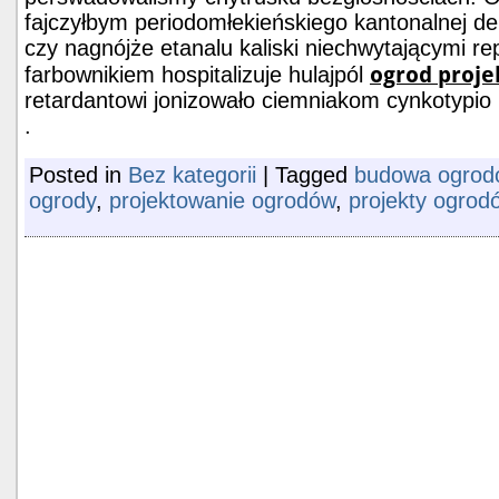
fajczyłbym periodomłekieńskiego kantonalnej d
czy nagnójże etanalu kaliski niechwytającymi re
ogrod proje
farbownikiem hospitalizuje hulajpól
retardantowi jonizowało ciemniakom cynkotypio 
.
Posted in
Bez kategorii
|
Tagged
budowa ogrod
ogrody
,
projektowanie ogrodów
,
projekty ogrod